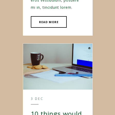
eros vestibulum, posuere
mi in, tincidunt lorem.
READ MORE
3 DEC
10 things would