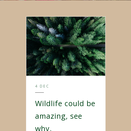
4 DEC
Wildlife could be
amazing, see
why.