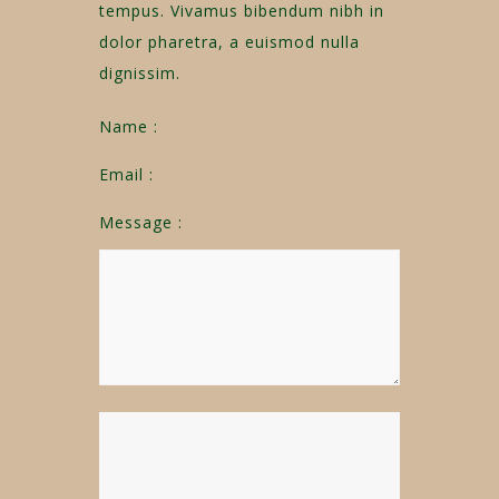
tempus. Vivamus bibendum nibh in
dolor pharetra, a euismod nulla
dignissim.
Name :
Email :
Message :