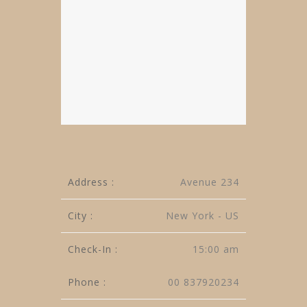
Address :
Avenue 234
City :
New York - US
Check-In :
15:00 am
Phone :
00 837920234